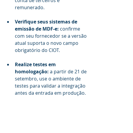
conta de terceiros e 
remunerado.
Verifique seus sistemas de 
emissão de MDF-e: 
confirme 
com seu fornecedor se a versão 
atual suporta o novo campo 
obrigatório do CIOT.
Realize testes em 
homologação:
 a partir de 21 de 
setembro, use o ambiente de 
testes para validar a integração 
antes da entrada em produção.
Treine sua equipe operacional:
garanta que os responsáveis 
pela emissão do MDF-e 
conheçam o novo fluxo de 