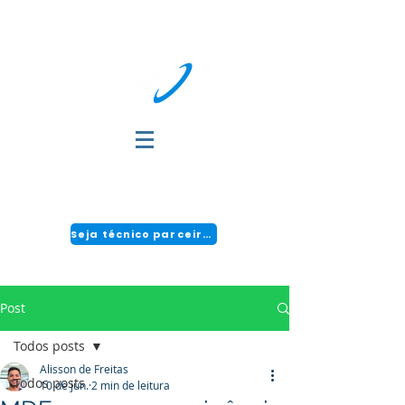
DÚVIDAS?
FALE COM A GENTE:
(51) 3034-2111 | CENTRAL 24H: 0800 494 2166
Seja técnico parceiro!
Post
Todos posts
Alisson de Freitas
Todos posts
10 de jun.
2 min de leitura