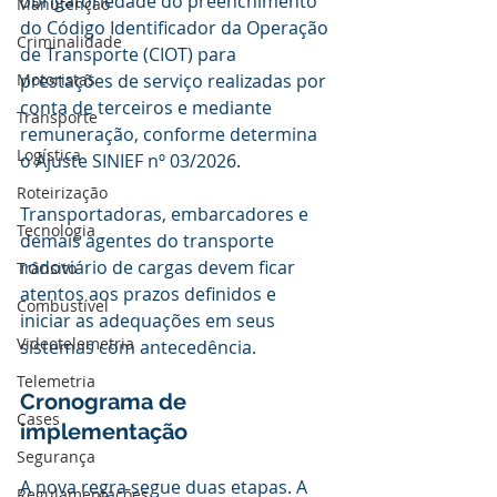
obrigatoriedade do preenchimento 
Manutenção
do Código Identificador da Operação 
Criminalidade
de Transporte (CIOT) para 
Motoristas
prestações de serviço realizadas por 
conta de terceiros e mediante 
Transporte
remuneração, conforme determina 
Logística
o Ajuste SINIEF nº 03/2026.
Roteirização
Transportadoras, embarcadores e 
Tecnologia
demais agentes do transporte 
rodoviário de cargas devem ficar 
Trânsito
atentos aos prazos definidos e 
Combustível
iniciar as adequações em seus 
Videotelemetria
sistemas com antecedência.
Telemetria
Cronograma de 
Cases
implementação
Segurança
A nova regra segue duas etapas. A 
Regulamentações