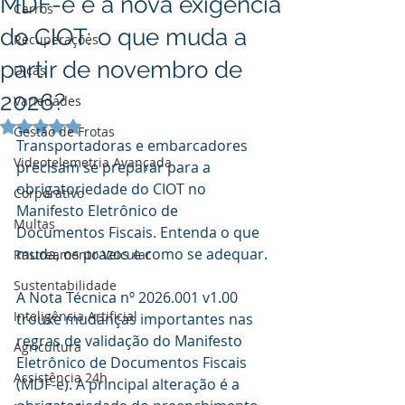
MDF-e e a nova exigência
Carros
do CIOT: o que muda a
Recuperações
partir de novembro de
Dicas
2026?
Variedades
Avaliado com NaN de 5 estrelas.
Gestão de Frotas
Transportadoras e embarcadores 
Videotelemetria Avançada
precisam se preparar para a 
obrigatoriedade do CIOT no 
Corporativo
Manifesto Eletrônico de 
Multas
Documentos Fiscais. Entenda o que 
muda, os prazos e como se adequar.
Rastreamento Veicular
Sustentabilidade
A Nota Técnica nº 2026.001 v1.00 
Inteligência Artificial
trouxe mudanças importantes nas 
regras de validação do Manifesto 
Agricultura
Eletrônico de Documentos Fiscais 
Assistência 24h
(MDF-e). A principal alteração é a 