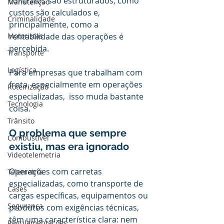
contratos são estruturados, como 
Manutenção
custos são calculados e, 
Criminalidade
principalmente, como a 
Motoristas
rentabilidade das operações é 
percebida.
Transporte
Logística
Para empresas que trabalham com 
frota, especialmente em operações 
Roteirização
especializadas,  isso muda bastante 
Tecnologia
coisa.
Trânsito
O problema que sempre 
Combustível
existiu, mas era ignorado
Videotelemetria
Operações com carretas 
Telemetria
especializadas, como transporte de 
Cases
cargas específicas, equipamentos ou 
Segurança
produtos com exigências técnicas, 
têm uma característica clara: nem 
Regulamentações