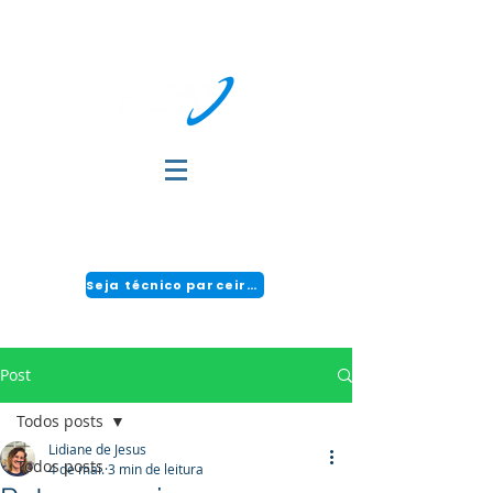
DÚVIDAS?
FALE COM A GENTE:
(51) 3034-2111 | CENTRAL 24H: 0800 494 2166
Seja técnico parceiro!
Post
Todos posts
Lidiane de Jesus
Todos posts
4 de mai.
3 min de leitura