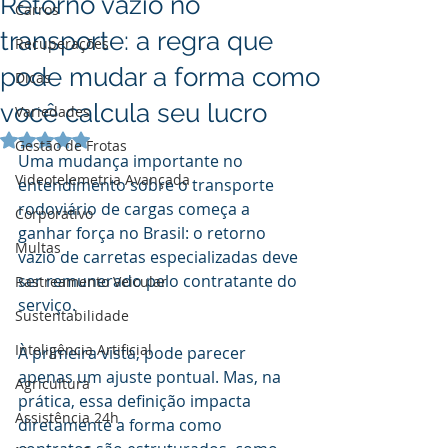
Retorno vazio no
Carros
transporte: a regra que
Recuperações
pode mudar a forma como
Dicas
você calcula seu lucro
Variedades
Avaliado com NaN de 5 estrelas.
Gestão de Frotas
Uma mudança importante no 
Videotelemetria Avançada
entendimento sobre o transporte 
rodoviário de cargas começa a 
Corporativo
ganhar força no Brasil: o retorno 
Multas
vazio de carretas especializadas deve 
ser remunerado pelo contratante do 
Rastreamento Veicular
serviço.
Sustentabilidade
Inteligência Artificial
À primeira vista, pode parecer 
apenas um ajuste pontual. Mas, na 
Agricultura
prática, essa definição impacta 
Assistência 24h
diretamente a forma como 