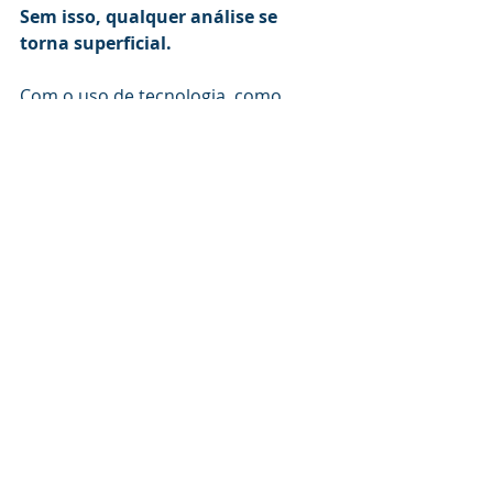
Sem isso, qualquer análise se 
torna superficial.
Com o uso de tecnologia, como 
rastreamento e videotelemetria, a 
empresa passa a ter dados reais 
para embasar decisões. Isso permite 
calcular com precisão o custo por 
quilômetro, identificar gargalos e 
estruturar contratos mais 
inteligentes.
A gestão deixa de ser baseada em 
percepção e passa a ser orientada 
por dados.
Um mercado mais 
equilibrado e profissional