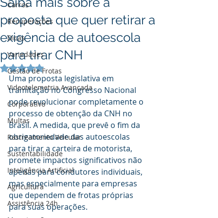
Saiba mais sobre a
Carros
proposta que quer retirar a
Recuperações
exigência de autoescola
Dicas
para tirar CNH
Variedades
Avaliado com NaN de 5 estrelas.
Gestão de Frotas
Uma proposta legislativa em 
Videotelemetria Avançada
tramitação no Congresso Nacional 
pode revolucionar completamente o 
Corporativo
processo de obtenção da CNH no 
Multas
Brasil. A medida, que prevê o fim da 
obrigatoriedade das autoescolas 
Rastreamento Veicular
para tirar a carteira de motorista, 
Sustentabilidade
promete impactos significativos não 
Inteligência Artificial
apenas para condutores individuais, 
mas especialmente para empresas 
Agricultura
que dependem de frotas próprias 
Assistência 24h
para suas operações.