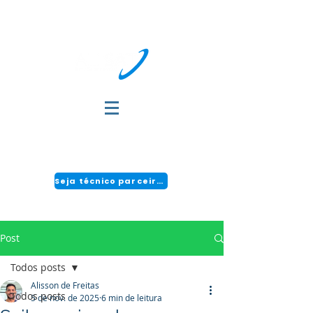
DÚVIDAS?
FALE COM A GENTE:
(51) 3034-2111 | CENTRAL 24H: 0800 494 2166
Seja técnico parceiro!
Post
Todos posts
Alisson de Freitas
Todos posts
5 de nov. de 2025
6 min de leitura