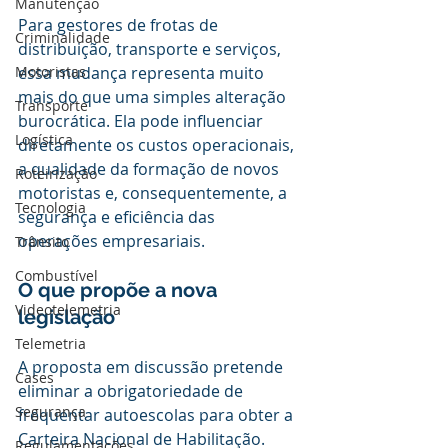
Manutenção
Para gestores de frotas de 
Criminalidade
distribuição, transporte e serviços, 
Motoristas
essa mudança representa muito 
mais do que uma simples alteração 
Transporte
burocrática. Ela pode influenciar 
Logística
diretamente os custos operacionais, 
a qualidade da formação de novos 
Roteirização
motoristas e, consequentemente, a 
Tecnologia
segurança e eficiência das 
operações empresariais.
Trânsito
Combustível
O que propõe a nova 
Videotelemetria
legislação
Telemetria
A proposta em discussão pretende 
Cases
eliminar a obrigatoriedade de 
Segurança
frequentar autoescolas para obter a 
Carteira Nacional de Habilitação. 
Regulamentações