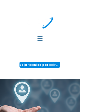
DÚVIDAS?
FALE COM A GENTE:
(51) 3034-2111 | CENTRAL 24H: 0800 494 2166
Seja técnico parceiro!