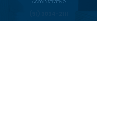
Administrativo
(51) 3034-2111
de seg. à sex. das 08h15 às 18h15
Central 24h
0800 494 2166
24h por dia, 7 dias por semana
Email
sac@alisat.com.br
Redes Sociais