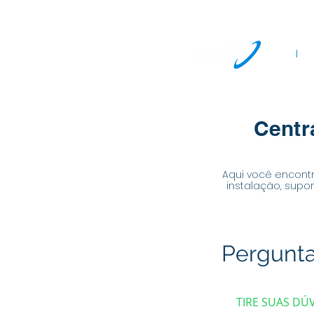
DÚVIDAS?
FALE CO
Home
S
Centr
Aqui você encontr
instalação, supo
Pergunta
TIRE SUAS DÚ