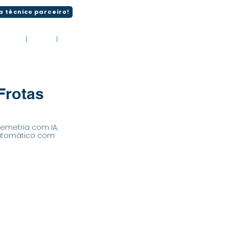
a técnico parceiro!
liente
Blog
Contato
Frotas
lemetria com IA,
 automático com