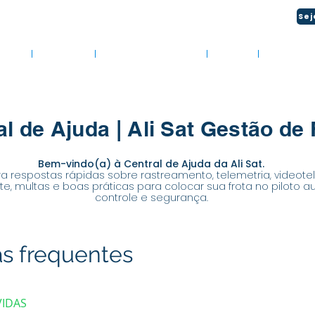
M A GENTE: (51) 3034-2111 | CENTRAL 24H: 0800 494 2166
Sej
obre
Soluções
Materiais Gratuitos
Vagas
Área do C
al de Ajuda | Ali Sat Gestão de 
​Bem-vindo(a) à Central de Ajuda da Ali Sat.
a respostas rápidas sobre rastreamento, telemetria, videote
rte, multas e boas práticas para colocar sua frota no piloto
controle e segurança.
s frequentes
VIDAS