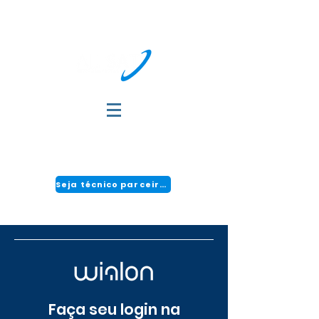
DÚVIDAS?
FALE COM A GENTE:
(51) 3034-2111 | CENTRAL 24H: 0800 494 2166
Seja técnico parceiro!
Faça seu login na