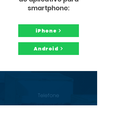
smartphone:
iPhone
Android
Telefone
(51) 3034-2111
Email
sac@alisat.com.br