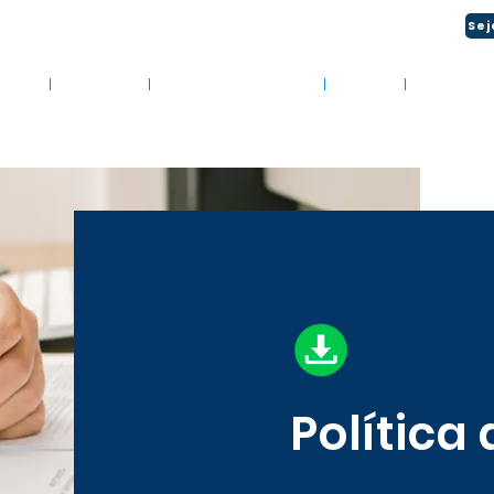
M A GENTE: (51) 3034-2111 | CENTRAL 24H: 0800 494 2166
Sej
obre
Soluções
Materiais Gratuitos
Vagas
Área do C
Política