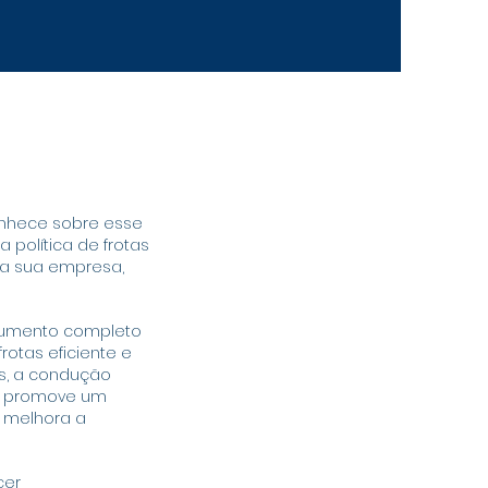
conhece sobre esse
 política de frotas
da sua empresa,
ocumento completo
otas eficiente e
os, a condução
cê promove um
 melhora a
cer