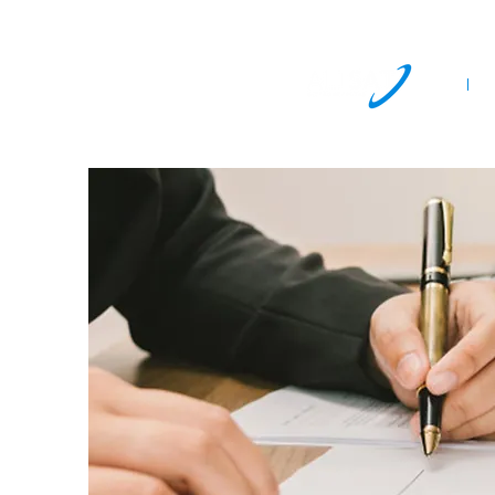
DÚVIDAS?
FALE CO
Home
S