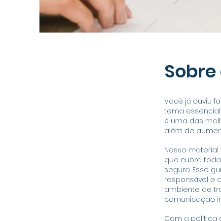
Sobre 
Você já ouviu f
tema essencial 
é uma das melh
além de aumen
Nosso material
que cubra toda
segura. Esse gu
responsável e 
ambiente de tr
comunicação in
Com a política 