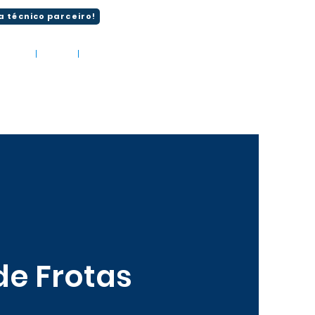
a técnico parceiro!
liente
Blog
Contato
 de Frotas