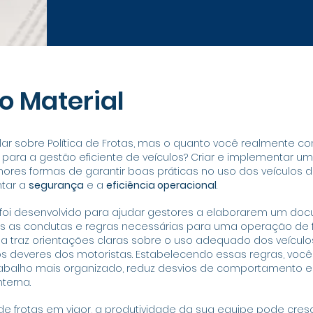
o Material
alar sobre Política de Frotas, mas o quanto você realmente 
para a gestão eficiente de veículos? Criar e implementar uma
ores formas de garantir boas práticas no uso dos veículos 
tar a
segurança
e a
eficiência operacional
.
 foi desenvolvido para ajudar gestores a elaborarem um d
s as condutas e regras necessárias para uma operação de fr
ia traz orientações claras sobre o uso adequado dos veícul
os deveres dos motoristas. Estabelecendo essas regras, vo
abalho mais organizado, reduz desvios de comportamento e
terna.
de frotas em vigor, a produtividade da sua equipe pode cres