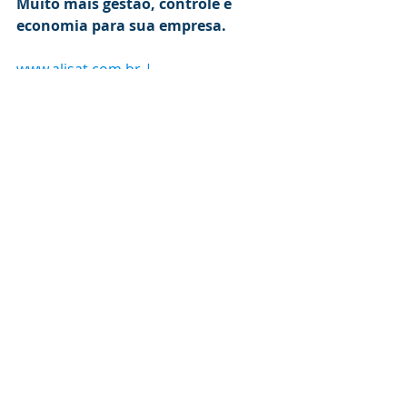
Muito mais gestão, controle e 
economia para sua empresa.
www.alisat.com.br
 | 
instagram.com/alisat
brasil
 |
(51) 
3034-2111
> Esta publicação foi útil? 
Confira 
esse e muitos outros materiais em 
nosso blog.
Gestão de Frotas
Posts recentes
Ver tudo