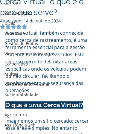
Cerca Virtual, o que é e
Carros
para que serve?
Recuperações
Atualizado:
14 de out. de 2024
Dicas
Avaliado com NaN de 5 estrelas.
A cerca virtual, também conhecida 
Variedades
como cerca de rastreamento, é uma 
Gestão de Frotas
ferramenta essencial para a gestão 
Videotelemetria Avançada
eficiente de frotas de veículos. Este 
recurso permite delimitar áreas 
Corporativo
específicas onde os veículos podem 
Multas
ou não circular, facilitando o 
monitoramento e a segurança das 
Rastreamento Veicular
operações.
Sustentabilidade
O que é uma Cerca Virtual?
Inteligência Artificial
Agricultura
Imaginemos um sítio cercado; cercar 
Assistência 24h
essa área é simples. No entanto, 