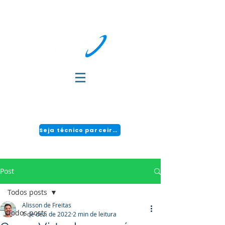
DÚVIDAS?
FALE COM A GENTE:
(51) 3034-2111 | CENTRAL 24H: 0800 494 2166
Seja técnico parceiro!
Post
Todos posts
Alisson de Freitas
Todos posts
1 de dez. de 2022
2 min de leitura