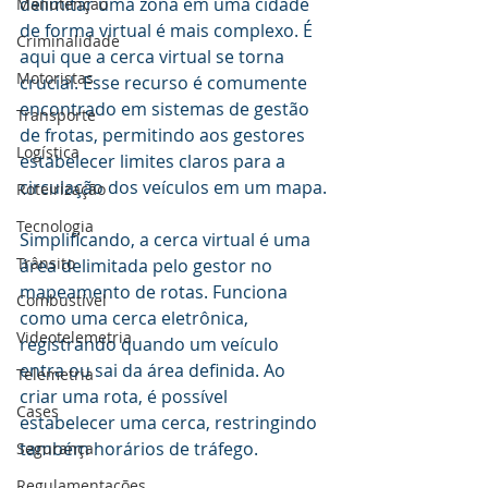
delimitar uma zona em uma cidade 
Manutenção
de forma virtual é mais complexo. É 
Criminalidade
aqui que a cerca virtual se torna 
Motoristas
crucial. Esse recurso é comumente 
encontrado em sistemas de gestão 
Transporte
de frotas, permitindo aos gestores 
Logística
estabelecer limites claros para a 
circulação dos veículos em um mapa.
Roteirização
Tecnologia
Simplificando, a cerca virtual é uma 
Trânsito
área delimitada pelo gestor no 
mapeamento de rotas. Funciona 
Combustível
como uma cerca eletrônica, 
Videotelemetria
registrando quando um veículo 
entra ou sai da área definida. Ao 
Telemetria
criar uma rota, é possível 
Cases
estabelecer uma cerca, restringindo 
também horários de tráfego.
Segurança
Regulamentações