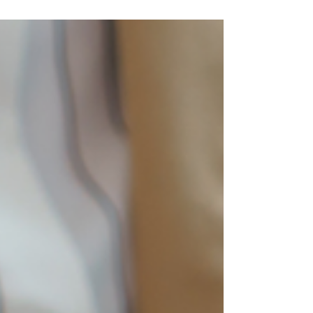
principais limitadores para a
renovação de frotas no Brasil. Custos
elevados, juros altos e burocracia
acabam adiando decisões
estratégicas que impactam
diretamente a eficiência operacional
das empresas. Agora, o cenário
começa a mudar. O governo federal
lançou o programa Move Brasil, uma
iniciativa que busca ampliar o acesso
ao financiamento para aquisição de
caminhões e ônibus, com condições
mais acessíveis e foco na
modernização do tran