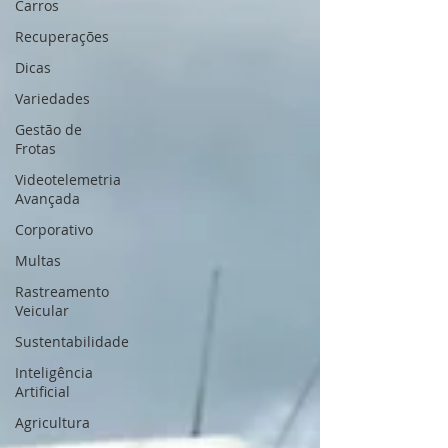
Carros
Recuperações
Dicas
Variedades
Gestão de
Frotas
Videotelemetria
Avançada
Corporativo
Multas
Rastreamento
Veicular
Sustentabilidade
Inteligência
Artificial
Agricultura