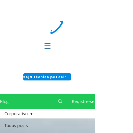
DÚVIDAS?
FALE COM A GENTE:
(51) 3034-2111 | CENTRAL 24H: 0800 494 2166
Seja técnico parceiro!
Blog
Registre-se
Corporativo
Todos posts