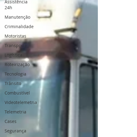
Assistência
24h
Manutenção
Criminalidade
Motoristas
Transporte
Logística
Roteirização
Tecnologia
Trânsito
Combustível
Videotelemetria
Telemetria
Cases
Segurança