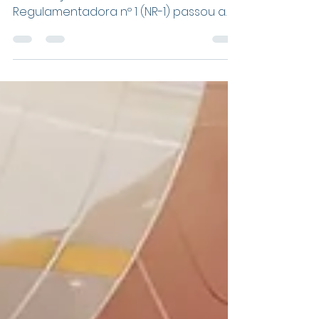
Desde o dia 26 de maio de 2026, a
atualização da Norma
Regulamentadora nº 1 (NR-1) passou a
ser fiscalizada com caráter punitivo no
Brasil. Para as empresas do setor de
transporte rodoviário de cargas, a
mudança não é apenas mais um item
de conformidade legal, ela representa
uma transformação estrutural na
forma de gerir pessoas, riscos e
operações. A nova versão da norma,
publicada pelo Ministério do Trabalho e
Emprego, torna obrigatória a inclusão
dos chamados riscos psicos