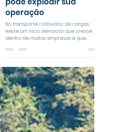
20 de abr.
3 min de leitura
Passivos trabalhistas
no transporte: a
bomba-relógio que
pode explodir sua
operação
No transporte rodoviário de cargas,
existe um risco silencioso que cresce
dentro de muitas empresas e que,
quando explode, costuma causar
impactos financeiros e operacionais
severos. Estamos falando dos passivos
trabalhistas. Eles não aparecem no dia
a dia. Não fazem barulho imediato. Mas
se acumulam ao longo do tempo. E