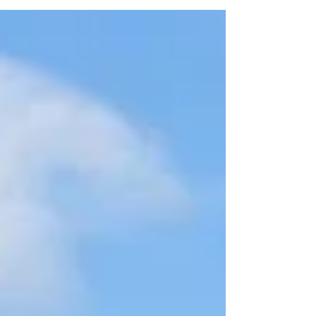
Segundo a Conab, a produção de
grãos na safra 2025/26 pode chegar a
353,4 milhões de toneladas. O problema
é que a infraestrutura de
armazenagem não acompanhou esse
crescimento: dados citados pela CNA
indicam um déficit de 134,1 milhões de
toneladas, com capacidade estática
para armazenar apenas 61,7% da
produção. Quando isso acontece,