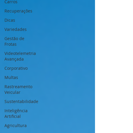
Carros
Recuperações
Dicas
Variedades
Gestão de
Frotas
Videotelemetria
Avançada
Corporativo
Multas
Rastreamento
Veicular
Sustentabilidade
Inteligência
Artificial
Agricultura