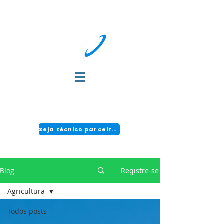
DÚVIDAS?
FALE COM A GENTE:
(51) 3034-2111 | CENTRAL 24H: 0800 494 2166
Seja técnico parceiro!
Blog
Registre-se
Agricultura
Todos posts