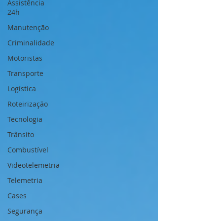
Assistência
24h
Manutenção
Criminalidade
Motoristas
Transporte
Logística
Roteirização
Tecnologia
Trânsito
Combustível
Videotelemetria
Telemetria
Cases
Segurança