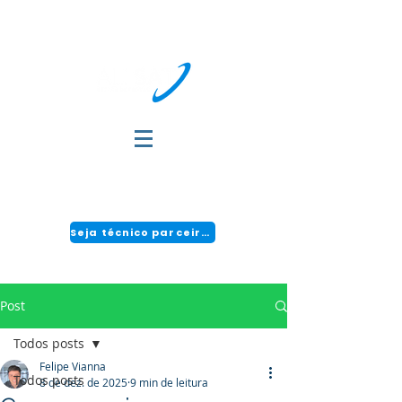
DÚVIDAS?
FALE COM A GENTE:
(51) 3034-2111 | CENTRAL 24H: 0800 494 2166
Seja técnico parceiro!
Post
Todos posts
Felipe Vianna
Todos posts
8 de dez. de 2025
9 min de leitura