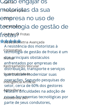
Como engajar os
Carros
motoristas da sua
Recuperações
empresa no uso de
Dicas
tecnologia de gestão de
Variedades
frotas?
Gestão de Frotas
Avaliado com NaN de 5 estrelas.
Videotelemetria Avançada
A resistência dos motoristas à 
Corporativo
tecnologia de gestão de frotas é um 
dos principais obstáculos 
Multas
enfrentados por empresas de 
Rastreamento Veicular
distribuição, transporte e serviços 
Sustentabilidade
que buscam modernizar suas 
operações. Segundo pesquisas do 
Inteligência Artificial
setor, cerca de 60% dos gestores 
Agricultura
relatam dificuldades na adoção de 
novas ferramentas tecnológicas por 
Assistência 24h
parte de seus condutores, 