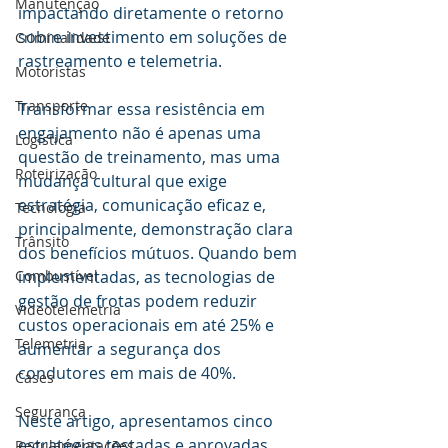
Manutenção
impactando diretamente o retorno 
sobre investimento em soluções de 
Criminalidade
rastreamento e telemetria.
Motoristas
Transporte
Transformar essa resistência em 
engajamento não é apenas uma 
Logística
questão de treinamento, mas uma 
Roteirização
mudança cultural que exige 
estratégia, comunicação eficaz e, 
Tecnologia
principalmente, demonstração clara 
Trânsito
dos benefícios mútuos. Quando bem 
Combustível
implementadas, as tecnologias de 
gestão de frotas podem reduzir 
Videotelemetria
custos operacionais em até 25% e 
Telemetria
aumentar a segurança dos 
condutores em mais de 40%.
Cases
Segurança
Neste artigo, apresentamos cinco 
estratégias testadas e aprovadas 
Regulamentações