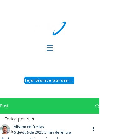
DÚVIDAS?
FALE COM A GENTE:
(51) 3034-2111 | CENTRAL 24H: 0800 494 2166
Seja técnico parceiro!
Post
Todos posts
Alisson de Freitas
Todos posts
6 de out. de 2023
3 min de leitura