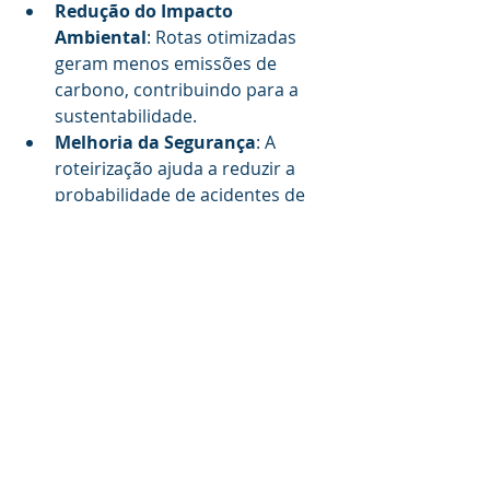
Redução do Impacto 
Ambiental
: Rotas otimizadas 
geram menos emissões de 
carbono, contribuindo para a 
sustentabilidade.
Melhoria da Segurança
: A 
roteirização ajuda a reduzir a 
probabilidade de acidentes de 
trânsito, tornando as estradas 
mais seguras.
A roteirização de entregas 
desempenha um papel crucial na 
logística moderna. Ela permite que 
as empresas otimizem suas 
operações, economizem recursos e 
melhorem a satisfação do cliente. 
Com tecnologias avançadas e 
algoritmos inteligentes, as empresas 