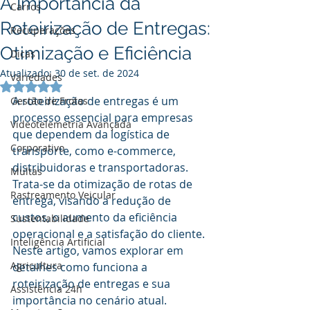
A Importância da
Carros
Roteirização de Entregas:
Recuperações
Otimização e Eficiência
Dicas
Atualizado:
30 de set. de 2024
Variedades
Avaliado com NaN de 5 estrelas.
A roteirização de entregas é um 
Gestão de Frotas
processo essencial para empresas 
Videotelemetria Avançada
que dependem da logística de 
Corporativo
transporte, como e-commerce, 
distribuidoras e transportadoras. 
Multas
Trata-se da otimização de rotas de 
Rastreamento Veicular
entrega, visando a redução de 
custos, o aumento da eficiência 
Sustentabilidade
operacional e a satisfação do cliente. 
Inteligência Artificial
Neste artigo, vamos explorar em 
Agricultura
detalhes como funciona a 
roteirização de entregas e sua 
Assistência 24h
importância no cenário atual.