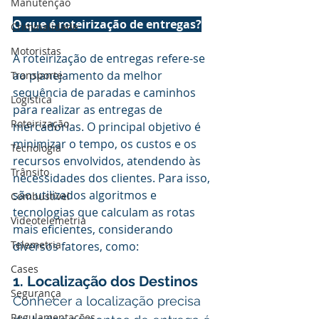
Manutenção
O que é roteirização de entregas?
Criminalidade
Motoristas
A roteirização de entregas refere-se 
ao planejamento da melhor 
Transporte
sequência de paradas e caminhos 
Logística
para realizar as entregas de 
Roteirização
mercadorias. O principal objetivo é 
minimizar o tempo, os custos e os 
Tecnologia
recursos envolvidos, atendendo às 
Trânsito
necessidades dos clientes. Para isso, 
são utilizados algoritmos e 
Combustível
tecnologias que calculam as rotas 
Videotelemetria
mais eficientes, considerando 
Telemetria
diversos fatores, como:
Cases
1. Localização dos Destinos
Segurança
Conhecer a localização precisa 
Regulamentações