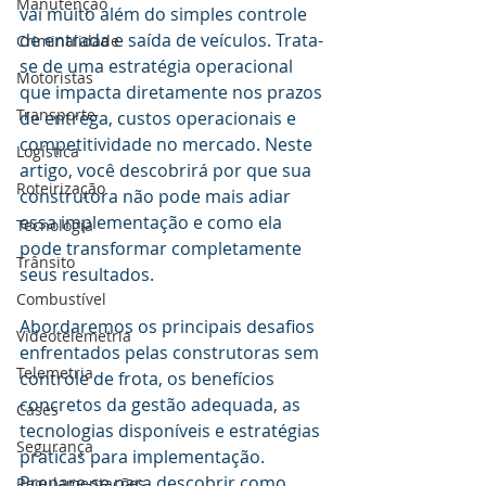
Manutenção
vai muito além do simples controle 
de entrada e saída de veículos. Trata-
Criminalidade
se de uma estratégia operacional 
Motoristas
que impacta diretamente nos prazos 
Transporte
de entrega, custos operacionais e 
competitividade no mercado. Neste 
Logística
artigo, você descobrirá por que sua 
Roteirização
construtora não pode mais adiar 
essa implementação e como ela 
Tecnologia
pode transformar completamente 
Trânsito
seus resultados.
Combustível
Abordaremos os principais desafios 
Videotelemetria
enfrentados pelas construtoras sem 
Telemetria
controle de frota, os benefícios 
concretos da gestão adequada, as 
Cases
tecnologias disponíveis e estratégias 
Segurança
práticas para implementação. 
Prepare-se para descobrir como 
Regulamentações