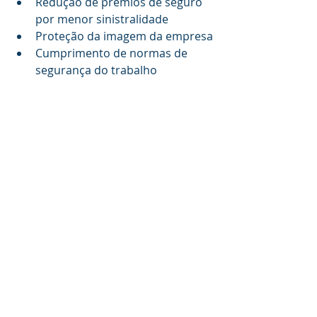
Redução de prêmios de seguro 
por menor sinistralidade
Proteção da imagem da empresa
Cumprimento de normas de 
segurança do trabalho
Redução de custos com 
acidentes e indenizações
Compliance e Documentação
A gestão adequada da frota facilita o 
cumprimento de obrigações legais 
como controle de jornada de 
motoristas, documentação de 
transporte de cargas perigosas e 
relatórios para órgãos reguladores.
Tendências e futuro da 
gestão de frota na 