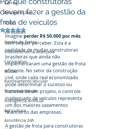
Por que construtoras
Carros
devem fazer a gestão da
Recuperações
frota de veículos
Dicas
Avaliado com NaN de 5 estrelas.
Variedades
Imagine 
perder R$ 50.000 por mês
Gestão de Frotas
sem sequer perceber. Esta é a 
realidade de muitas construtoras 
Videotelemetria Avançada
brasileiras que ainda não 
Corporativo
implementaram uma gestão de frota 
eficiente. No setor da construção 
Multas
civil, onde cada real economizado 
Rastreamento Veicular
pode determinar o sucesso ou 
Sustentabilidade
fracasso de um projeto, o controle 
inadequado de veículos representa 
Inteligência Artificial
um dos maiores vazamentos 
Agricultura
financeiros das empresas.
Assistência 24h
A gestão de frota para construtoras 