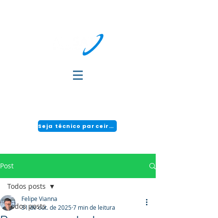
DÚVIDAS?
FALE COM A GENTE:
(51) 3034-2111 | CENTRAL 24H: 0800 494 2166
Seja técnico parceiro!
Post
Todos posts
Felipe Vianna
Todos posts
31 de out. de 2025
7 min de leitura