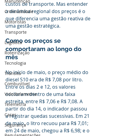
Manutenção
custos de transporte. Mas entender 
a dinâmica regional dos preços é o 
Criminalidade
que diferencia uma gestão reativa de 
Motoristas
uma gestão estratégica.
Transporte
Como os preços se 
Logística
comportaram ao longo do 
Roteirização
mês
Tecnologia
No início de maio, o preço médio do 
Trânsito
diesel S10 era de R$ 7,08 por litro. 
Combustível
Entre os dias 2 e 12, os valores 
oscilaram dentro de uma faixa 
Videotelemetria
estreita, entre R$ 7,06 e R$ 7,08. A 
Telemetria
partir do dia 14, o indicador passou 
Cases
a registrar quedas sucessivas. Em 21 
de maio, o litro recuou para R$ 7,01; 
Segurança
em 24 de maio, chegou a R$ 6,98; e o 
Regulamentações