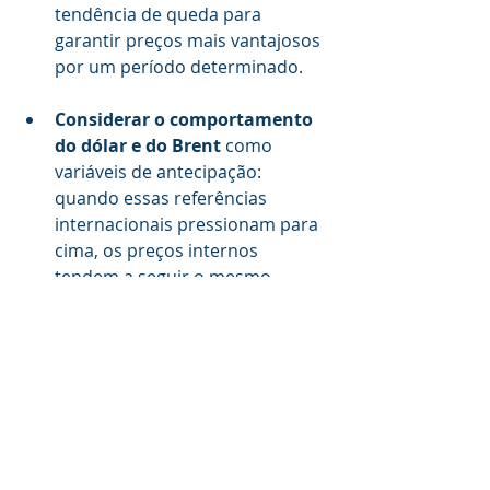
tendência de queda para 
garantir preços mais vantajosos 
por um período determinado.
Considerar o comportamento 
do dólar e do Brent
 como 
variáveis de antecipação: 
quando essas referências 
internacionais pressionam para 
cima, os preços internos 
tendem a seguir o mesmo 
caminho nas semanas seguintes.
Cruzar os dados regionais de 
preço
 com o planejamento de 
cargas, priorizando 
abastecimentos nos estados 
com menor variação positiva 
sempre que a rota permitir.