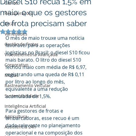
Diesel S10 recua 1,5% em
Carros
maio: o que os gestores
Recuperações
de frota precisam saber
Dicas
Avaliado com NaN de 5 estrelas.
Variedades
O mês de maio trouxe uma notícia 
Gestão de Frotas
favorável para as operações 
logísticas no Brasil: o diesel S10 ficou 
Videotelemetria Avançada
mais barato. O litro do diesel S10 
Corporativo
fechou maio com média de R$ 6,97, 
registrando uma queda de R$ 0,11 
Multas
por litro ao longo do mês, 
Rastreamento Veicular
equivalente a uma redução 
Sustentabilidade
acumulada de 1,5%.
Inteligência Artificial
Para gestores de frotas e 
Agricultura
embarcadoras, esse recuo é um 
dado relevante no planejamento 
Assistência 24h
operacional e na composição dos 