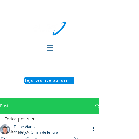
DÚVIDAS?
FALE COM A GENTE:
(51) 3034-2111 | CENTRAL 24H: 0800 494 2166
Seja técnico parceiro!
Post
Todos posts
Felipe Vianna
Todos posts
11 de jun.
3 min de leitura