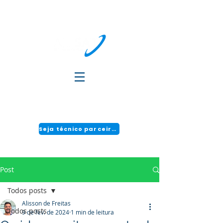
DÚVIDAS?
FALE COM A GENTE:
(51) 3034-2111 | CENTRAL 24H: 0800 494 2166
Seja técnico parceiro!
Post
Todos posts
Alisson de Freitas
Todos posts
9 de fev. de 2024
1 min de leitura