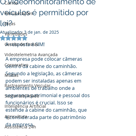
O videomonitoramento de
Carros
veículos é permitido por
Recuperações
lei?
Dicas
Atualizado:
3 de jan. de 2025
Variedades
Avaliado com NaN de 5 estrelas.
A resposta é SIM! 
Gestão de Frotas
Videotelemetria Avançada
A empresa pode colocar câmeras 
Corporativo
dentro da cabine do caminhão. 
Segundo a legislação, as câmeras 
Multas
podem ser instaladas apenas em 
Rastreamento Veicular
ambientes de trabalho onde a 
segurança patrimonial e pessoal dos 
Sustentabilidade
funcionários é crucial. Isso se 
Inteligência Artificial
estende à cabine do caminhão, que 
Agricultura
é considerada parte do patrimônio 
da empresa.
Assistência 24h