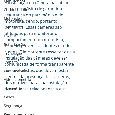
Manutenção
A instalação da câmera na cabine 
tem o propósito de garantir a 
Criminalidade
segurança do patrimônio e do 
Motoristas
motorista, sendo, portanto, 
permitida. Essas câmeras são 
Transporte
utilizadas para monitorar o 
Logística
comportamento do motorista, 
Roteirização
visando prevenir acidentes e reduzir 
custos. É importante ressaltar que a 
Tecnologia
instalação das câmeras deve ser 
Trânsito
comunicada de forma transparente 
aos motoristas, que devem estar 
Combustível
cientes da presença das câmeras, 
Videotelemetria
dos motivos para sua instalação e 
Telemetria
das políticas relacionadas a elas.
Cases
Segurança
Regulamentações