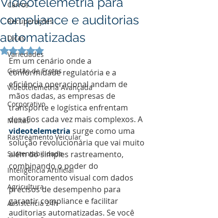
Videotelemetria para
Carros
compliance e auditorias
Recuperações
automatizadas
Dicas
Avaliado com NaN de 5 estrelas.
Variedades
Em um cenário onde a 
Gestão de Frotas
conformidade regulatória e a 
eficiência operacional andam de 
Videotelemetria Avançada
mãos dadas, as empresas de 
Corporativo
transporte e logística enfrentam 
desafios cada vez mais complexos. A 
Multas
videotelemetria
 surge como uma 
Rastreamento Veicular
solução revolucionária que vai muito 
Sustentabilidade
além do simples rastreamento, 
combinando o poder do 
Inteligência Artificial
monitoramento visual com dados 
Agricultura
precisos de desempenho para 
garantir compliance e facilitar 
Assistência 24h
auditorias automatizadas. Se você 