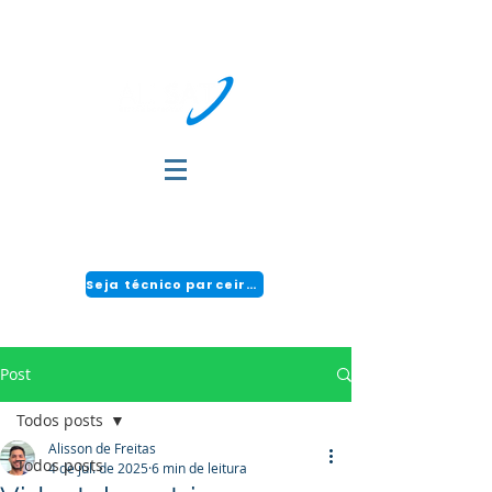
DÚVIDAS?
FALE COM A GENTE:
(51) 3034-2111 | CENTRAL 24H: 0800 494 2166
Seja técnico parceiro!
Post
Todos posts
Alisson de Freitas
Todos posts
4 de jul. de 2025
6 min de leitura