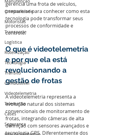
Manutenção
gerencia uma frota de veículos, 
prepare-se para conhecer como esta 
Criminalidade
tecnologia pode transformar seus 
Motoristas
processos de conformidade e 
Transporte
controle.
Logística
O que é videotelemetria 
Roteirização
e por que ela está 
Tecnologia
revolucionando a 
Trânsito
gestão de frotas
Combustível
Videotelemetria
A videotelemetria representa a 
Telemetria
evolução natural dos sistemas 
convencionais de monitoramento de 
Cases
frotas, integrando câmeras de alta 
Segurança
definição com sensores avançados e 
tecnologia GPS. Diferentemente dos 
Regulamentações