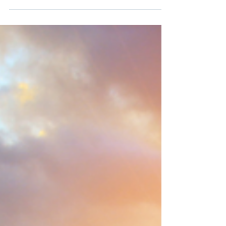
trânsito são emitidas no Brasil. O Projeto
de Lei 544/26 determina que autuações
comprovadas por equipamento
audiovisual venham obrigatoriamente
acompanhadas da imagem do veículo
flagrado na infração. A proposta já foi
aprovada pela Comissão de Viação e
Transportes da Câmara dos Deputados
e agora segue para análise, em
caráter conclusivo, na Comissão de
Constituição e Justiça e de