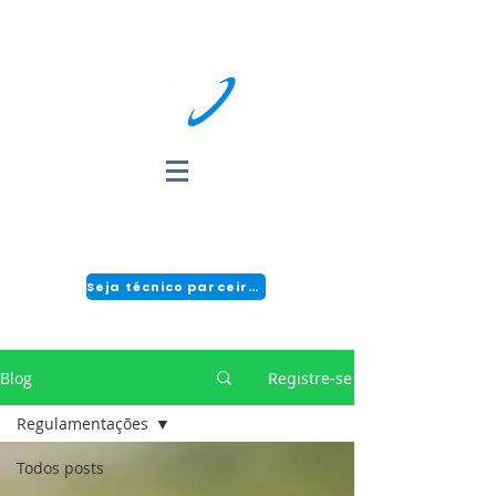
DÚVIDAS?
FALE COM A GENTE:
(51) 3034-2111 | CENTRAL 24H: 0800 494 2166
Seja técnico parceiro!
Blog
Registre-se
Regulamentações
Todos posts