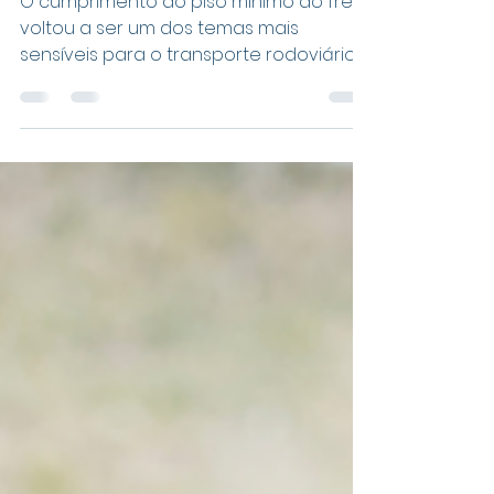
somam quase R$ 1
bilhão em 2026
O cumprimento do piso mínimo do frete
voltou a ser um dos temas mais
sensíveis para o transporte rodoviário
de cargas no Brasil. Segundo
levantamento divulgado pelo g1, com
base em dados da Agência Nacional
de Transportes Terrestres (ANTT), a
agência já aplicou R$ 932,4 milhões em
multas por descumprimento do piso
mínimo em 2026, considerando o
período até 30 de junho. No mesmo
intervalo, foram lavrados 270,4 mil autos
de infração contra empresas que
contrataram fretes abaixo