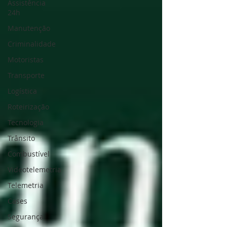
Assistência
24h
Manutenção
Criminalidade
Motoristas
Transporte
Logística
Roteirização
Tecnologia
Trânsito
Combustível
Videotelemetria
Telemetria
Cases
Segurança