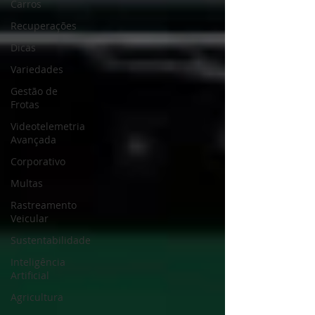
Carros
Recuperações
Dicas
Variedades
Gestão de
Frotas
Videotelemetria
Avançada
Corporativo
Multas
Rastreamento
Veicular
Sustentabilidade
Inteligência
Artificial
Agricultura