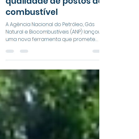
motorista avaliar
qualidade de postos de
combustível
A Agência Nacional do Petróleo, Gás
Natural e Biocombustíveis (ANP) lançou
uma nova ferramenta que promete
mudar a relação do motorista brasileiro
com os postos de combustível. Trata-se
do aplicativo "ANP com VC – Postos",
disponível gratuitamente e voltado
para dar mais transparência a um dos
pontos de parada mais frequentes e
mais sensíveis de quem roda
diariamente pelas estradas do país.
Para transportadoras, embarcadoras e
frotistas, a notícia tem peso duplo: além
de prot