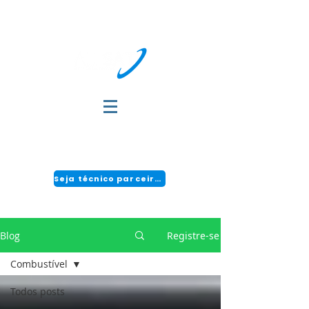
DÚVIDAS?
FALE COM A GENTE:
(51) 3034-2111 | CENTRAL 24H: 0800 494 2166
Seja técnico parceiro!
Blog
Registre-se
Combustível
Todos posts