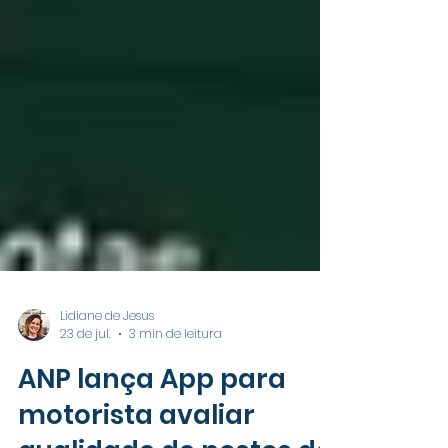
Lidiane de Jesus
23 de jul.
3 min de leitura
ANP lança App para