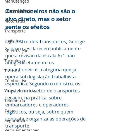
Manutenção
Caminhoneiros não são o 
Criminalidade
alvo direto, mas o setor 
Motoristas
sente os efeitos
Transporte
Logística
O ministro dos Transportes, George 
Santoro, esclareceu publicamente 
Roteirização
que a revisão da escala 6x1 não 
Tecnologia
atinge diretamente os 
caminhoneiros, categoria que já 
Trânsito
opera sob legislação trabalhista 
Combustível
específica. Segundo o ministro, os 
impactos no setor de transportes 
Videotelemetria
recaem, na prática, sobre 
Telemetria
embarcadores e operadores 
Cases
logísticos, ou seja, sobre quem 
contrata e organiza as operações de 
Segurança
transporte.
Regulamentações