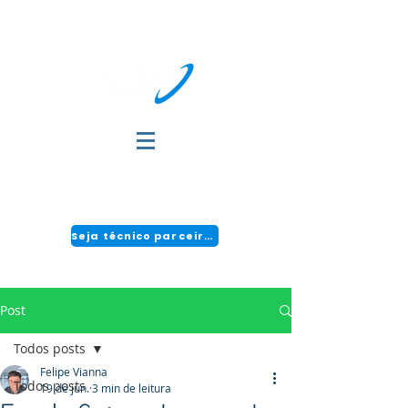
DÚVIDAS?
FALE COM A GENTE:
(51) 3034-2111 | CENTRAL 24H: 0800 494 2166
Seja técnico parceiro!
Post
Todos posts
Felipe Vianna
Todos posts
19 de jun.
3 min de leitura