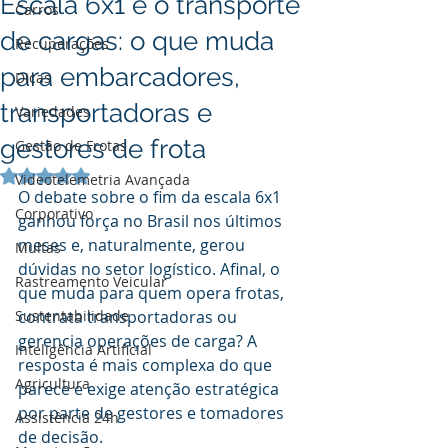
Escala 6x1 e o transporte
Carros
de cargas: o que muda
Recuperações
para embarcadores,
Dicas
transportadoras e
Variedades
gestores de frota
Gestão de Frotas
Avaliado com NaN de 5 estrelas.
Videotelemetria Avançada
O debate sobre o fim da escala 6x1 
Corporativo
ganhou força no Brasil nos últimos 
meses e, naturalmente, gerou 
Multas
dúvidas no setor logístico. Afinal, o 
Rastreamento Veicular
que muda para quem opera frotas, 
Sustentabilidade
contrata transportadoras ou 
gerencia operações de carga? A 
Inteligência Artificial
resposta é mais complexa do que 
Agricultura
parece e exige atenção estratégica 
por parte de gestores e tomadores 
Assistência 24h
de decisão.