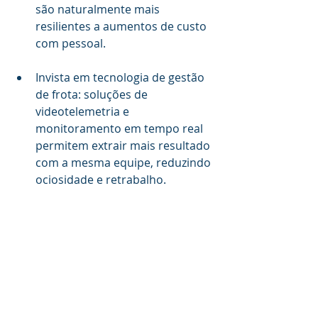
são naturalmente mais 
resilientes a aumentos de custo 
com pessoal.
Invista em tecnologia de gestão 
de frota: soluções de 
videotelemetria e 
monitoramento em tempo real 
permitem extrair mais resultado 
com a mesma equipe, reduzindo 
ociosidade e retrabalho.
Planeje o quadro de motoristas 
com antecedência: dado o 
cenário já existente de escassez 
de mão de obra, antecipar 
contratações e fidelizar 
motoristas qualificados é uma 
vantagem competitiva.