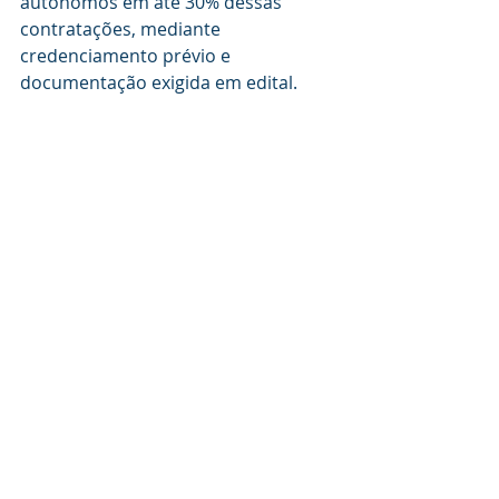
autônomos em até 30% dessas 
contratações, mediante 
credenciamento prévio e 
documentação exigida em edital.
O que isso significa na 
prática para quem gerencia 
frota
Com a MP ainda em tramitação no 
Senado, alguns pontos já merecem 