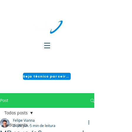
DÚVIDAS?
FALE COM A GENTE:
(51) 3034-2111 | CENTRAL 24H: 0800 494 2166
Seja técnico parceiro!
Post
Todos posts
Felipe Vianna
Todos posts
24 de jun.
5 min de leitura