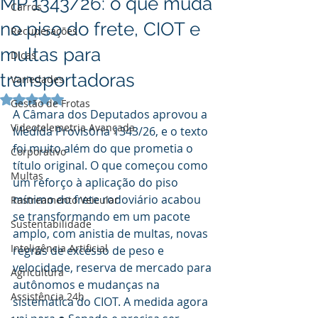
MP 1343/26: o que muda
Carros
no piso do frete, CIOT e
Recuperações
multas para
Dicas
transportadoras
Variedades
Avaliado com NaN de 5 estrelas.
Gestão de Frotas
A Câmara dos Deputados aprovou a 
Videotelemetria Avançada
Medida Provisória 1343/26, e o texto 
foi muito além do que prometia o 
Corporativo
título original. O que começou como 
Multas
um reforço à aplicação do piso 
mínimo do frete rodoviário acabou 
Rastreamento Veicular
se transformando em um pacote 
Sustentabilidade
amplo, com anistia de multas, novas 
Inteligência Artificial
regras de excesso de peso e 
velocidade, reserva de mercado para 
Agricultura
autônomos e mudanças na 
Assistência 24h
sistemática do CIOT. A medida agora 