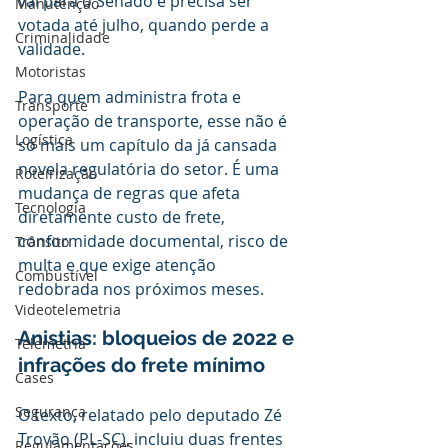
vai para o Senado e precisa ser 
Manutenção
votada até julho, quando perde a 
Criminalidade
validade.
Motoristas
Para quem administra frota e 
Transporte
operação de transporte, esse não é 
Logística
só mais um capítulo da já cansada 
novela regulatória do setor. É uma 
Roteirização
mudança de regras que afeta 
Tecnologia
diretamente custo de frete, 
conformidade documental, risco de 
Trânsito
multa e que exige atenção 
Combustível
redobrada nos próximos meses.
Videotelemetria
Anistias: bloqueios de 2022 e 
Telemetria
infrações do frete mínimo
Cases
Segurança
O texto, relatado pelo deputado Zé 
Trovão (PL-SC), incluiu duas frentes 
Regulamentações