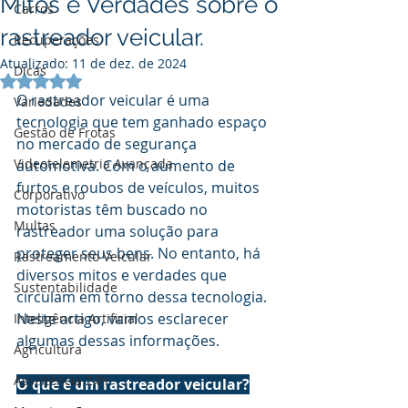
Mitos e Verdades sobre o
Carros
rastreador veicular.
Recuperações
Atualizado:
11 de dez. de 2024
Dicas
Avaliado com NaN de 5 estrelas.
O rastreador veicular é uma 
Variedades
tecnologia que tem ganhado espaço 
Gestão de Frotas
no mercado de segurança 
Videotelemetria Avançada
automotiva. Com o aumento de 
furtos e roubos de veículos, muitos 
Corporativo
motoristas têm buscado no 
Multas
rastreador uma solução para 
proteger seus bens. No entanto, há 
Rastreamento Veicular
diversos mitos e verdades que 
Sustentabilidade
circulam em torno dessa tecnologia. 
Neste artigo, vamos esclarecer 
Inteligência Artificial
algumas dessas informações.
Agricultura
Assistência 24h
O que é um rastreador veicular?