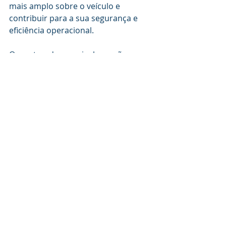
mais amplo sobre o veículo e 
contribuir para a sua segurança e 
eficiência operacional.
Os rastreadores veiculares são 
ferramentas poderosas de 
segurança que podem oferecer 
tranquilidade aos proprietários de 
veículos. No entanto, é importante 
distinguir entre mitos e verdades 
para tomar decisões informadas 
sobre sua utilização. Com a evolução 
da tecnologia, os rastreadores estão 
se tornando cada vez mais eficientes 
e acessíveis, representando uma 
solução importante no combate ao 
furto e roubo de veículos.
Carros
Variedades