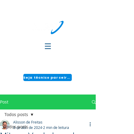
DÚVIDAS?
FALE COM A GENTE:
(51) 3034-2111 | CENTRAL 24H: 0800 494 2166
Seja técnico parceiro!
Post
Todos posts
Alisson de Freitas
Todos posts
8 de abr. de 2024
2 min de leitura