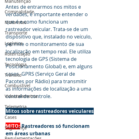
Manutenção
Antes de entrarmos nos mitos e 
Criminalidade
verdades, é importante entender o 
que é e como funciona um 
Motoristas
rastreador veicular. Trata-se de um 
Transporte
dispositivo que, instalado no veículo, 
Logística
permite o monitoramento de sua 
localização em tempo real. Ele utiliza 
Roteirização
tecnologia de GPS (Sistema de 
Tecnologia
Posicionamento Global) e, em alguns 
casos, GPRS (Serviço Geral de 
Trânsito
Pacotes por Rádio) para transmitir 
Combustível
as informações de localização a uma 
central de controle.
Videotelemetria
Telemetria
Mitos sobre rastreadores veiculares
Cases
MITO:
 Rastreadores só funcionam 
Segurança
em áreas urbanas
Regulamentações